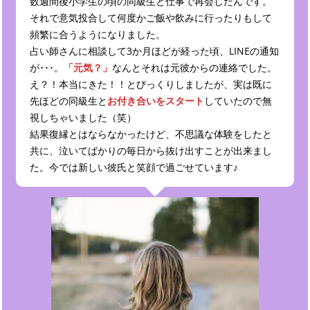
数週間後小学生の頃の同級生と仕事で再会したんです。
それで意気投合して何度かご飯や飲みに行ったりもして
頻繁に合うようになりました。
占い師さんに相談して3か月ほどが経った頃、LINEの通知
が･･･。
「元気？」
なんとそれは元彼からの連絡でした。
え？！本当にきた！！とびっくりしましたが、実は既に
先ほどの同級生と
お付き合いをスタート
していたので無
視しちゃいました（笑）
結果復縁とはならなかったけど、不思議な体験をしたと
共に、泣いてばかりの毎日から抜け出すことが出来まし
た。今では新しい彼氏と笑顔で過ごせています♪