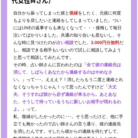
代女性Mさん）
自分から振ってしまった彼と
復縁
をしたく、元彼に何度
もよりを戻したいと連絡をしてしまっていました。つい
にはLINEの返事すらも来なくなって・・・後悔して毎日
泣いてばかりいました。共通の知り合いも居ないし、そ
んな時に見つけたのが
占い相談
でした。
3,000円分無料
だ
し、相談できる相手もいないので試しに相談してみよう
と思って相談してみたんです。
その時、占い師さんに言われたのは
「全て彼の連絡先は
消して、しばらくあなたから連絡するのはやめなさ
い。」
って･･･。えええ？！消したらもう二度と連絡とれ
なくなっちゃうじゃん！って思ったんですけど
「大丈
夫、そうすれば彼から必ず連絡が来るから。あとあな
た、そうして待っているうちに新しいお相手が現れるわ
よ。」
って。
私、復縁がしたかったのに･･･。そう思ったけど、他に手
立ても無かったので占い師さんの言う通り、彼の連絡先
を消したんです。そしたら彼からの連絡を待たずして、