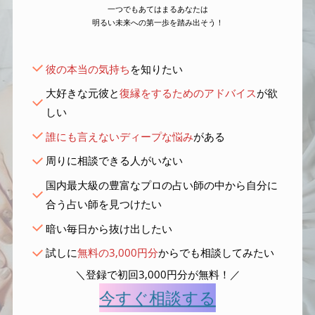
一つでもあてはまるあなたは
明るい未来への第一歩を踏み出そう！
彼の本当の気持ち
を知りたい
大好きな元彼と
復縁をするためのアドバイス
が欲
しい
誰にも言えないディープな悩み
がある
周りに相談できる人がいない
国内最大級の豊富なプロの占い師の中から自分に
合う占い師を見つけたい
暗い毎日から抜け出したい
試しに
無料の3,000円分
からでも相談してみたい
＼登録で初回3,000円分が無料！／
今すぐ相談する