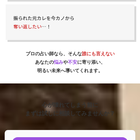
振られた元カレを今カノから
奪い返したい
…！
プロの占い師なら、そんな
誰にも言えない
あなたの
悩み
や
不安
に寄り添い、
明るい未来へ導いてくれます。
心が壊れてしまう前に
まずは試しに相談してみませんか？