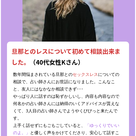
旦那とのレスについて初めて相談出来ま
した。
（40代女性Kさん）
数年間悩まされている旦那との
セックスレス
についての
相談で、占い師さんにお世話になりました。こんなこ
と、友人にはなかなか相談できず･･･
やっぱり人に話すのは恥ずかしいし、内容も内容なので
何名かの占い師さんには納得のいくアドバイスが貰えな
くて、3人目の占い師さんでようやくびびっと来たんで
す。
上手く話せずにもごもごしていると、
「ゆっくりでいい
のよ。」
と優しく声をかけてくださり、安心して話すこ