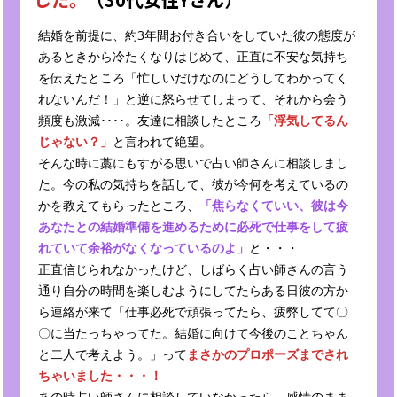
結婚を前提に、約3年間お付き合いをしていた彼の態度が
あるときから冷たくなりはじめて、正直に不安な気持ち
を伝えたところ「忙しいだけなのにどうしてわかってく
れないんだ！」と逆に怒らせてしまって、それから会う
頻度も激減････。友達に相談したところ
「浮気してるん
じゃない？」
と言われて絶望。
そんな時に藁にもすがる思いで占い師さんに相談しまし
た。今の私の気持ちを話して、彼が今何を考えているの
かを教えてもらったところ、
「焦らなくていい、彼は今
あなたとの結婚準備を進めるために必死で仕事をして疲
れていて余裕がなくなっているのよ」
と・・・
正直信じられなかったけど、しばらく占い師さんの言う
通り自分の時間を楽しむようにしてたらある日彼の方か
ら連絡が来て「仕事必死で頑張ってたら、疲弊してて〇
〇に当たっちゃってた。結婚に向けて今後のことちゃん
と二人で考えよう。」って
まさかのプロポーズまでされ
ちゃいました・・・！
あの時占い師さんに相談していなかったら、感情のまま