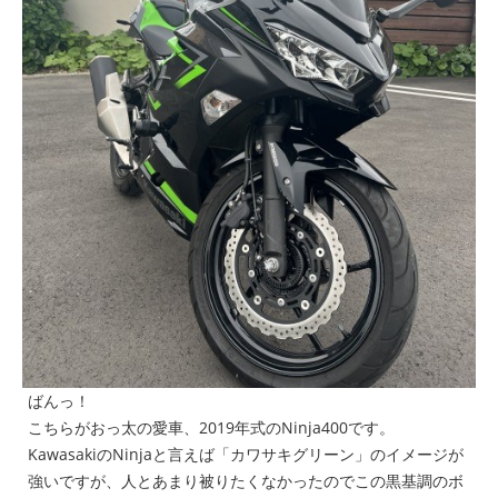
ばんっ！
こちらがおっ太の愛車、
2019年式のNinja400
です。
KawasakiのNinjaと言えば「
カワサキグリーン
」のイメージが
強いですが、人とあまり被りたくなかったのでこの黒基調のボ