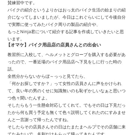
賛練習中です。
バイクの紹介というよりかはおっ太のバイク生活の始まりの紹
介になってしまいましたが、今日はこれぐらいにして今後自分
で実際に使ってみたバイク周りの製品の紹介や、
もっとNinja君について紹介する記事を作成していきたいと思
います。
【オマケ】バイク用品店の店員さんとの出会い
教習所に入校して、ヘルメットとグローブを購入する必要があ
ったので、一番近場のバイク用品店へ下見をしに行った時の
話。
全然分からないからぼ～っっと見てたら、
「何かお探しですか？」って女性の店員さんに声をかけられ
て、良い年の男のくせに知識無いのも恥ずかしいなぁと思いつ
つ色々聞いたんすよ。
そしたらもう一生懸命対応してくれて。でもその日は下見だっ
たから何も買う予定も無くて色々説明してくれたのにすみませ
んと一言謝って帰ったんですね。
そしたらその店員さんその日はたまたまヘルプでその店舗に来
てたみたいで、名刺だけもらって帰ってきたんです。