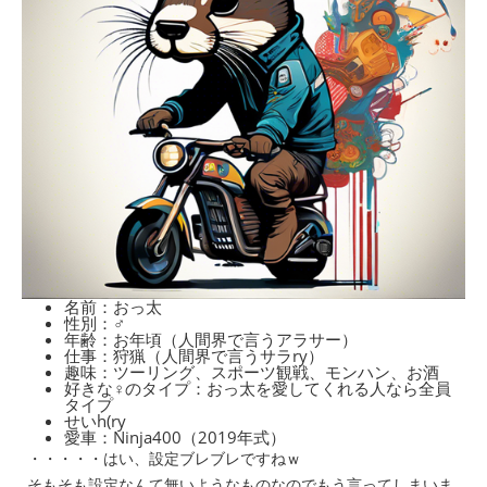
名前：おっ太
性別：♂
年齢：お年頃（人間界で言うアラサー）
仕事：狩猟（人間界で言うサラry）
趣味：ツーリング、スポーツ観戦、モンハン、お酒
好きな♀のタイプ：おっ太を愛してくれる人なら全員
タイプ
せいh(ry
愛車：Ninja400
（201
9
年式）
・・・・・はい、設定ブレブレですねｗ
そもそも設定なんて無いようなものなのでもう言ってしまいま