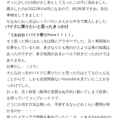
ディに少しだけ緑がさし色として入ったこの子に決めました。
購入したのが2022年の4月になるので、約2年前ですね。先日、
車検出してきました！
ちなみにおっ太は
レッドバロン
さんから中古で購入しました。
バイクに乗りたいと思ったきっかけ
「うおおお！バイク乗りﾃｪｪｪｪ！！！！」
そう思った時にはおっ太は既にアラサーでした。元々車関係の
仕事をしているため、多少なりとも他のひとよりは車の知識は
あったのですが、多少知識があるレベルで好きだったわけでは
ありません。
仕事だし。（コラ）
そんなおっ太がバイクに乗りたいと思ったのはとてもひょんな
ことからで、しかも全然関係ないYoutubeを見ていたことがき
っかけでした。
おっ太、元々斜視（眼球が意図せぬ方向に動いてしまう症状）
を持っていてコンプレックスで、
どうにか治す方法は無いか、手術するならどれくらい費用が掛
かるのか・・・・
色々なメディアで情報を集めていたところ、とあるYoutuberの