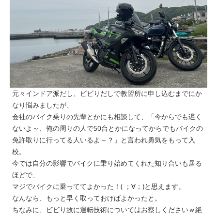
元々インドア派だし、ビビりだしで教習所に申し込むまでにか
なり悩みましたが、
会社のバイク乗りの先輩とかにも相談して、「今からでも遅く
ないよ～、俺の周りの人で50台とかになってからでもバイクの
免許取りに行ってる人いるよ～？」と言われ勇気をもって入
校。
今では自分の影響でバイクに乗り始めてくれた知り合いも居る
ほどで、
マジで
バイクに乗っててよかった！( ；∀；)
と思えます。
なんなら、もっと早く取っておけばよかったと。
ちなみに、ビビり故に運転技術についてはお察しくださいｗ絶